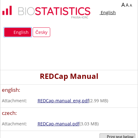
A
A
A
English
English
Česky
REDCap Manual
english:
Attachment:
REDCap-manual_eng.pdf
(
2.99
MB)
czech:
Attachment:
REDCap-manual.pdf
(
3.03
MB)
Print text below